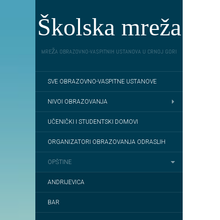
Školska mreža
MREŽA OBRAZOVNO-VASPITNIH USTANOVA U CRNOJ GORI
SVE OBRAZOVNO-VASPITNE USTANOVE
NIVOI OBRAZOVANJA
UČENIČKI I STUDENTSKI DOMOVI
ORGANIZATORI OBRAZOVANJA ODRASLIH
OPŠTINE
ANDRIJEVICA
BAR