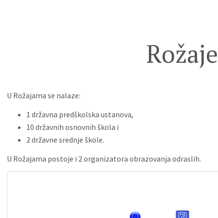
Rožaje
U Rožajama se nalaze:
1 državna predškolska ustanova,
10 državnih osnovnih škola i
2 državne srednje škole.
U Rožajama postoje i 2 organizatora obrazovanja odraslih.