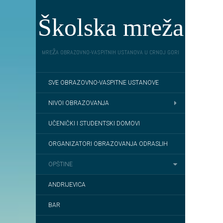
Školska mreža
MREŽA OBRAZOVNO-VASPITNIH USTANOVA U CRNOJ GORI
SVE OBRAZOVNO-VASPITNE USTANOVE
NIVOI OBRAZOVANJA
UČENIČKI I STUDENTSKI DOMOVI
ORGANIZATORI OBRAZOVANJA ODRASLIH
OPŠTINE
ANDRIJEVICA
BAR