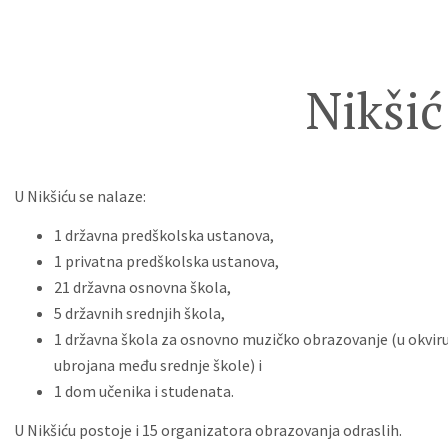
Nikšić
U Nikšiću se nalaze:
1 državna predškolska ustanova,
1 privatna predškolska ustanova,
21 državna osnovna škola,
5 državnih srednjih škola,
1 državna škola za osnovno muzičko obrazovanje (u okviru 
ubrojana među srednje škole) i
1 dom učenika i studenata.
U Nikšiću postoje i 15 organizatora obrazovanja odraslih.